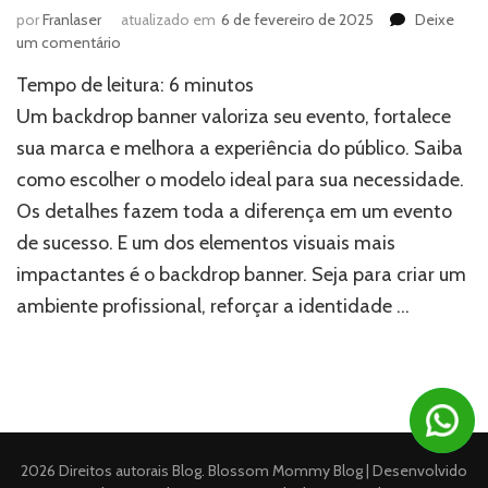
por
Franlaser
atualizado em
6 de fevereiro de 2025
Deixe
em
um comentário
Backdrop
Tempo de leitura:
6
minutos
banner:
Entenda
Um backdrop banner valoriza seu evento, fortalece
porque
sua marca e melhora a experiência do público. Saiba
o
como escolher o modelo ideal para sua necessidade.
seu
evento
Os detalhes fazem toda a diferença em um evento
não
de sucesso. E um dos elementos visuais mais
pode
ficar
impactantes é o backdrop banner. Seja para criar um
sem
ambiente profissional, reforçar a identidade …
um!
2026 Direitos autorais
Blog
.
Blossom Mommy Blog | Desenvolvido