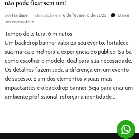
não pode ficar sem um!
por
Franlaser
atualizado em
6 de fevereiro de 2025
Deixe
em
um comentário
Backdrop
Tempo de leitura:
6
minutos
banner:
Entenda
Um backdrop banner valoriza seu evento, fortalece
porque
sua marca e melhora a experiência do público. Saiba
o
como escolher o modelo ideal para sua necessidade.
seu
evento
Os detalhes fazem toda a diferença em um evento
não
de sucesso. E um dos elementos visuais mais
pode
ficar
impactantes é o backdrop banner. Seja para criar um
sem
ambiente profissional, reforçar a identidade …
um!