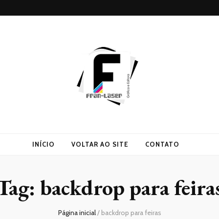
INÍCIO
VOLTAR AO SITE
CONTATO
Tag:
backdrop para feira
Página inicial
/
backdrop para feiras