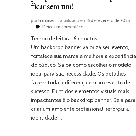
ficar sem um!
por
Franlaser
atualizado em
6 de fevereiro de 2025
em
Deixe um comentário
Backdrop
Tempo de leitura:
6
minutos
banner:
Entenda
Um backdrop banner valoriza seu evento,
porque
fortalece sua marca e melhora a experiênci
o
do público. Saiba como escolher o modelo
seu
evento
ideal para sua necessidade. Os detalhes
não
fazem toda a diferença em um evento de
pode
ficar
sucesso. E um dos elementos visuais mais
sem
impactantes é o backdrop banner. Seja para
um!
criar um ambiente profissional, reforçar a
identidade …