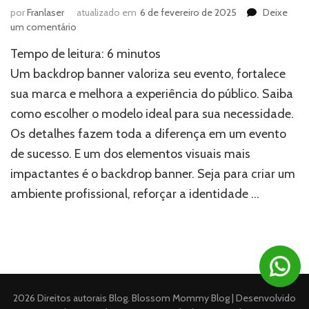
por
Franlaser
atualizado em
6 de fevereiro de 2025
Deixe
em
um comentário
Backdrop
Tempo de leitura:
6
minutos
banner:
Entenda
Um backdrop banner valoriza seu evento, fortalece
porque
sua marca e melhora a experiência do público. Saiba
o
como escolher o modelo ideal para sua necessidade.
seu
evento
Os detalhes fazem toda a diferença em um evento
não
de sucesso. E um dos elementos visuais mais
pode
ficar
impactantes é o backdrop banner. Seja para criar um
sem
ambiente profissional, reforçar a identidade …
um!
2026 Direitos autorais
Blog
.
Blossom Mommy Blog | Desenvolvido