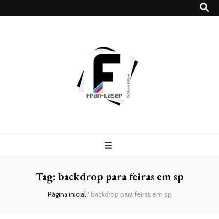
Blog
Franlaser
Tag:
backdrop para feiras em sp
Página inicial
/
backdrop para feiras em sp