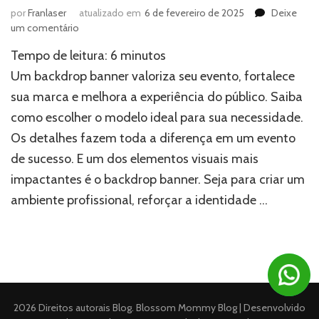
por
Franlaser
atualizado em
6 de fevereiro de 2025
Deixe
em
um comentário
Backdrop
Tempo de leitura:
6
minutos
banner:
Entenda
Um backdrop banner valoriza seu evento, fortalece
porque
sua marca e melhora a experiência do público. Saiba
o
como escolher o modelo ideal para sua necessidade.
seu
evento
Os detalhes fazem toda a diferença em um evento
não
de sucesso. E um dos elementos visuais mais
pode
ficar
impactantes é o backdrop banner. Seja para criar um
sem
ambiente profissional, reforçar a identidade …
um!
2026 Direitos autorais
Blog
.
Blossom Mommy Blog | Desenvolvido