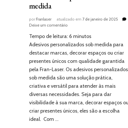
medida
por
Franlaser
atualizado em
7 de janeiro de 2025
em
Deixe um comentário
Transforme
Tempo de leitura:
6
minutos
ideias
em
Adesivos personalizados sob medida para
realidade
destacar marcas, decorar espaços ou criar
com
presentes únicos com qualidade garantida
adesivos
personalizados
pela Fran-Laser. Os adesivos personalizados
sob
sob medida são uma solução prática,
medida
criativa e versátil para atender às mais
diversas necessidades. Seja para dar
visibilidade à sua marca, decorar espaços o
criar presentes únicos, eles são a escolha
ideal. Com …