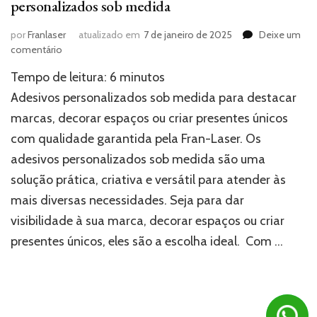
personalizados sob medida
por
Franlaser
atualizado em
7 de janeiro de 2025
Deixe um
em
comentário
Transforme
Tempo de leitura:
6
minutos
ideias
em
Adesivos personalizados sob medida para destacar
realidade
marcas, decorar espaços ou criar presentes únicos
com
com qualidade garantida pela Fran-Laser. Os
adesivos
personalizados
adesivos personalizados sob medida são uma
sob
solução prática, criativa e versátil para atender às
medida
mais diversas necessidades. Seja para dar
visibilidade à sua marca, decorar espaços ou criar
presentes únicos, eles são a escolha ideal. Com …