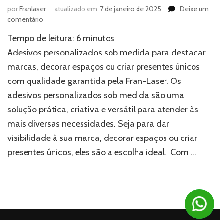
por
Franlaser
atualizado em
7 de janeiro de 2025
Deixe um
em
comentário
Transforme
Tempo de leitura:
6
minutos
ideias
em
Adesivos personalizados sob medida para destacar
realidade
marcas, decorar espaços ou criar presentes únicos
com
com qualidade garantida pela Fran-Laser. Os
adesivos
personalizados
adesivos personalizados sob medida são uma
sob
solução prática, criativa e versátil para atender às
medida
mais diversas necessidades. Seja para dar
visibilidade à sua marca, decorar espaços ou criar
presentes únicos, eles são a escolha ideal. Com …