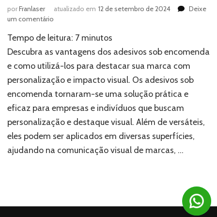
por
Franlaser
atualizado em
12 de setembro de 2024
Deixe
em
um comentário
Adesivos
Tempo de leitura:
7
minutos
sob
encomenda:
Descubra as vantagens dos adesivos sob encomenda
Vantagens
e como utilizá-los para destacar sua marca com
e
personalização e impacto visual. Os adesivos sob
como
pedir
encomenda tornaram-se uma solução prática e
eficaz para empresas e indivíduos que buscam
personalização e destaque visual. Além de versáteis,
eles podem ser aplicados em diversas superfícies,
ajudando na comunicação visual de marcas, …